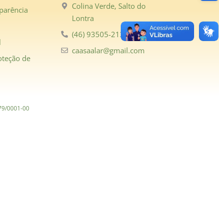
Colina Verde, Salto do
parência
Lontra
(46) 93505-2131
l
caasaalar@gmail.com
oteção de
979/0001-00