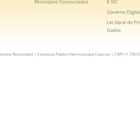
Municípios Consorciados
E-SIC
Governo Digita
Lei Geral de Pr
Dados
ireitos Reservados | Consórcio Público Intermunicipal Casa Lar | CNPJ 11.759.