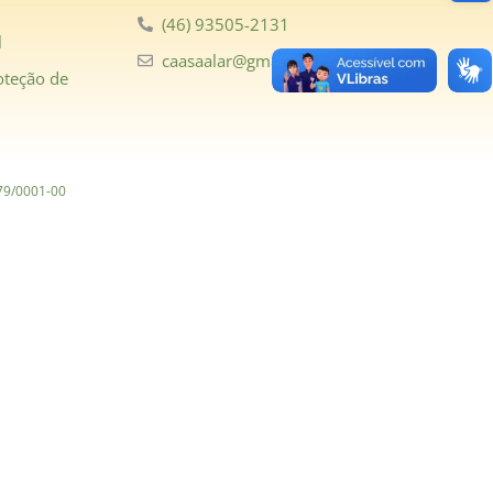
(46) 93505-2131
l
caasaalar@gmail.com
oteção de
979/0001-00