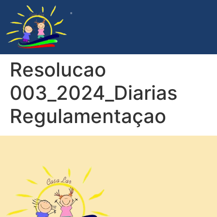
ACOMPANHAMENTO DA GESTÃO
PROGRAMA DE APADRINHAMENTO
DOCUMENTOS INSTITUCIONAIS
Resolucao
003_2024_Diarias
Regulamentaçao